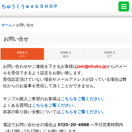
ちゅうくうｗｅｂＳＨＯＰ
ホーム
>
お問い合せ
お問い合せ
STEP 1
STEP 2
STEP 3
入力
確認
完了
お問い合わせやご連絡を下さるお客様は
jam@chuku.jp
からのメー
ルを受信できるよう設定をお願い致します。
受信設定頂けていない場合やメールアドレスが誤っている場合は弊
社からのお返事を受信して頂くことができません。
サンプル購入ご希望のお客様は
こちらをご覧ください。
よくある質問は
こちらをご覧ください。
容器の取り扱い全般については
こちらをご覧ください。
電話でお問い合わせの場合は
0120-20-4668
へ平日営業時間内
（8-12時・13-17時）にお願い致します。