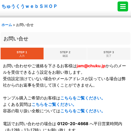
ちゅうくうｗｅｂＳＨＯＰ
ホーム
>
お問い合せ
お問い合せ
STEP 1
STEP 2
STEP 3
入力
確認
完了
お問い合わせやご連絡を下さるお客様は
jam@chuku.jp
からのメー
ルを受信できるよう設定をお願い致します。
受信設定頂けていない場合やメールアドレスが誤っている場合は弊
社からのお返事を受信して頂くことができません。
サンプル購入ご希望のお客様は
こちらをご覧ください。
よくある質問は
こちらをご覧ください。
容器の取り扱い全般については
こちらをご覧ください。
電話でお問い合わせの場合は
0120-20-4668
へ平日営業時間内
（8-12時・13-17時）にお願い致します。