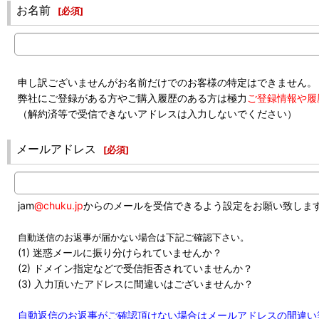
お名前
[
必須
]
申し訳ございませんがお名前だけでのお客様の特定はできません。
弊社にご登録がある方やご購入履歴のある方は極力
ご登録情報や履
（解約済等で受信できないアドレスは入力しないでください）
メールアドレス
[
必須
]
jam
@chuku.jp
からのメールを受信できるよう設定をお願い致しま
自動送信のお返事が届かない場合は下記ご確認下さい。
(1) 迷惑メールに振り分けられていませんか？
(2) ドメイン指定などで受信拒否されていませんか？
(3) 入力頂いたアドレスに間違いはございませんか？
自動返信のお返事がご確認頂けない場合はメールアドレスの間違い