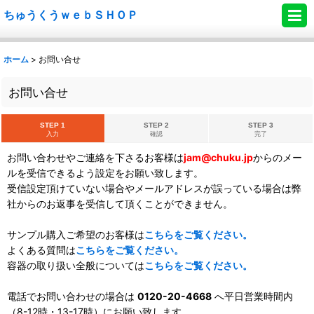
ちゅうくうｗｅｂＳＨＯＰ
ホーム
>
お問い合せ
お問い合せ
STEP 1
STEP 2
STEP 3
入力
確認
完了
お問い合わせやご連絡を下さるお客様は
jam@chuku.jp
からのメー
ルを受信できるよう設定をお願い致します。
受信設定頂けていない場合やメールアドレスが誤っている場合は弊
社からのお返事を受信して頂くことができません。
サンプル購入ご希望のお客様は
こちらをご覧ください。
よくある質問は
こちらをご覧ください。
容器の取り扱い全般については
こちらをご覧ください。
電話でお問い合わせの場合は
0120-20-4668
へ平日営業時間内
（8-12時・13-17時）にお願い致します。