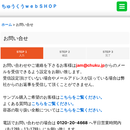
ちゅうくうｗｅｂＳＨＯＰ
ホーム
>
お問い合せ
お問い合せ
STEP 1
STEP 2
STEP 3
入力
確認
完了
お問い合わせやご連絡を下さるお客様は
jam@chuku.jp
からのメー
ルを受信できるよう設定をお願い致します。
受信設定頂けていない場合やメールアドレスが誤っている場合は弊
社からのお返事を受信して頂くことができません。
サンプル購入ご希望のお客様は
こちらをご覧ください。
よくある質問は
こちらをご覧ください。
容器の取り扱い全般については
こちらをご覧ください。
電話でお問い合わせの場合は
0120-20-4668
へ平日営業時間内
（8-12時・13-17時）にお願い致します。