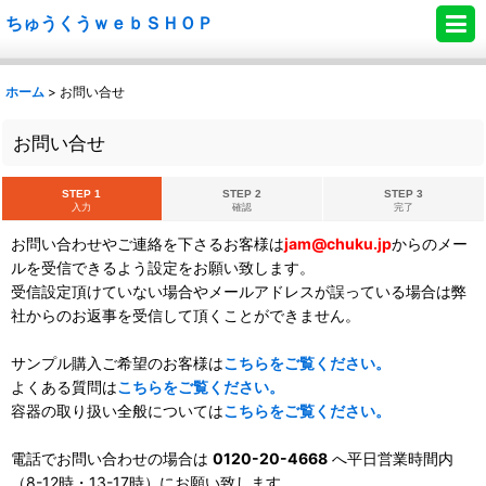
ちゅうくうｗｅｂＳＨＯＰ
ホーム
>
お問い合せ
お問い合せ
STEP 1
STEP 2
STEP 3
入力
確認
完了
お問い合わせやご連絡を下さるお客様は
jam@chuku.jp
からのメー
ルを受信できるよう設定をお願い致します。
受信設定頂けていない場合やメールアドレスが誤っている場合は弊
社からのお返事を受信して頂くことができません。
サンプル購入ご希望のお客様は
こちらをご覧ください。
よくある質問は
こちらをご覧ください。
容器の取り扱い全般については
こちらをご覧ください。
電話でお問い合わせの場合は
0120-20-4668
へ平日営業時間内
（8-12時・13-17時）にお願い致します。