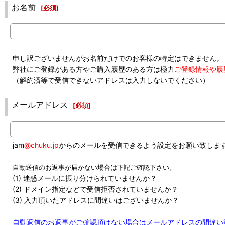
お名前
[
必須
]
申し訳ございませんがお名前だけでのお客様の特定はできません。
弊社にご登録がある方やご購入履歴のある方は極力
ご登録情報や履
（解約済等で受信できないアドレスは入力しないでください）
メールアドレス
[
必須
]
jam
@chuku.jp
からのメールを受信できるよう設定をお願い致しま
自動送信のお返事が届かない場合は下記ご確認下さい。
(1) 迷惑メールに振り分けられていませんか？
(2) ドメイン指定などで受信拒否されていませんか？
(3) 入力頂いたアドレスに間違いはございませんか？
自動返信のお返事がご確認頂けない場合はメールアドレスの間違い