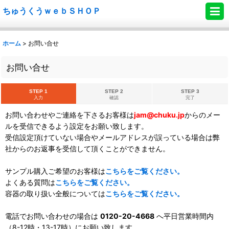
ちゅうくうｗｅｂＳＨＯＰ
ホーム
>
お問い合せ
お問い合せ
STEP 1
STEP 2
STEP 3
入力
確認
完了
お問い合わせやご連絡を下さるお客様は
jam@chuku.jp
からのメー
ルを受信できるよう設定をお願い致します。
受信設定頂けていない場合やメールアドレスが誤っている場合は弊
社からのお返事を受信して頂くことができません。
サンプル購入ご希望のお客様は
こちらをご覧ください。
よくある質問は
こちらをご覧ください。
容器の取り扱い全般については
こちらをご覧ください。
電話でお問い合わせの場合は
0120-20-4668
へ平日営業時間内
（8-12時・13-17時）にお願い致します。