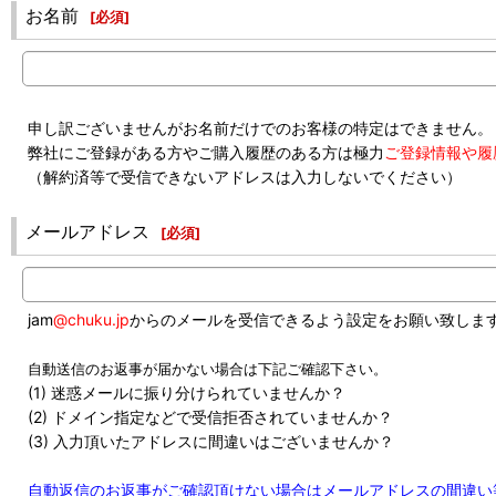
お名前
[
必須
]
申し訳ございませんがお名前だけでのお客様の特定はできません。
弊社にご登録がある方やご購入履歴のある方は極力
ご登録情報や履
（解約済等で受信できないアドレスは入力しないでください）
メールアドレス
[
必須
]
jam
@chuku.jp
からのメールを受信できるよう設定をお願い致しま
自動送信のお返事が届かない場合は下記ご確認下さい。
(1) 迷惑メールに振り分けられていませんか？
(2) ドメイン指定などで受信拒否されていませんか？
(3) 入力頂いたアドレスに間違いはございませんか？
自動返信のお返事がご確認頂けない場合はメールアドレスの間違い