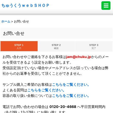
ちゅうくうｗｅｂＳＨＯＰ
ホーム
>
お問い合せ
お問い合せ
STEP 1
STEP 2
STEP 3
入力
確認
完了
お問い合わせやご連絡を下さるお客様は
jam@chuku.jp
からのメー
ルを受信できるよう設定をお願い致します。
受信設定頂けていない場合やメールアドレスが誤っている場合は弊
社からのお返事を受信して頂くことができません。
サンプル購入ご希望のお客様は
こちらをご覧ください。
よくある質問は
こちらをご覧ください。
容器の取り扱い全般については
こちらをご覧ください。
電話でお問い合わせの場合は
0120-20-4668
へ平日営業時間内
（8-12時・13-17時）にお願い致します。