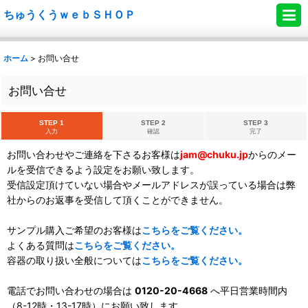
ちゅうくうｗｅｂＳＨＯＰ
ホーム
>
お問い合せ
お問い合せ
STEP 1
STEP 2
STEP 3
入力
確認
完了
お問い合わせやご連絡を下さるお客様は
jam@chuku.jp
からのメー
ルを受信できるよう設定をお願い致します。
受信設定頂けていない場合やメールアドレスが誤っている場合は弊
社からのお返事を受信して頂くことができません。
サンプル購入ご希望のお客様は
こちらをご覧ください。
よくある質問は
こちらをご覧ください。
容器の取り扱い全般については
こちらをご覧ください。
電話でお問い合わせの場合は
0120-20-4668
へ平日営業時間内
（8-12時・13-17時）にお願い致します。