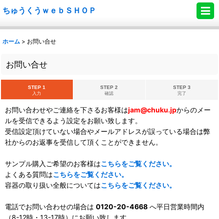
ちゅうくうｗｅｂＳＨＯＰ
ホーム
>
お問い合せ
お問い合せ
STEP 1
STEP 2
STEP 3
入力
確認
完了
お問い合わせやご連絡を下さるお客様は
jam@chuku.jp
からのメー
ルを受信できるよう設定をお願い致します。
受信設定頂けていない場合やメールアドレスが誤っている場合は弊
社からのお返事を受信して頂くことができません。
サンプル購入ご希望のお客様は
こちらをご覧ください。
よくある質問は
こちらをご覧ください。
容器の取り扱い全般については
こちらをご覧ください。
電話でお問い合わせの場合は
0120-20-4668
へ平日営業時間内
（8-12時・13-17時）にお願い致します。