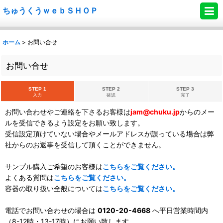
ちゅうくうｗｅｂＳＨＯＰ
ホーム
>
お問い合せ
お問い合せ
STEP 1
STEP 2
STEP 3
入力
確認
完了
お問い合わせやご連絡を下さるお客様は
jam@chuku.jp
からのメー
ルを受信できるよう設定をお願い致します。
受信設定頂けていない場合やメールアドレスが誤っている場合は弊
社からのお返事を受信して頂くことができません。
サンプル購入ご希望のお客様は
こちらをご覧ください。
よくある質問は
こちらをご覧ください。
容器の取り扱い全般については
こちらをご覧ください。
電話でお問い合わせの場合は
0120-20-4668
へ平日営業時間内
（8-12時・13-17時）にお願い致します。