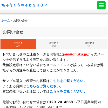
ちゅうくうｗｅｂＳＨＯＰ
ホーム
>
お問い合せ
お問い合せ
STEP 1
STEP 2
STEP 3
入力
確認
完了
お問い合わせやご連絡を下さるお客様は
jam@chuku.jp
からのメー
ルを受信できるよう設定をお願い致します。
受信設定頂けていない場合やメールアドレスが誤っている場合は弊
社からのお返事を受信して頂くことができません。
サンプル購入ご希望のお客様は
こちらをご覧ください。
よくある質問は
こちらをご覧ください。
容器の取り扱い全般については
こちらをご覧ください。
電話でお問い合わせの場合は
0120-20-4668
へ平日営業時間内
（8-12時・13-17時）にお願い致します。