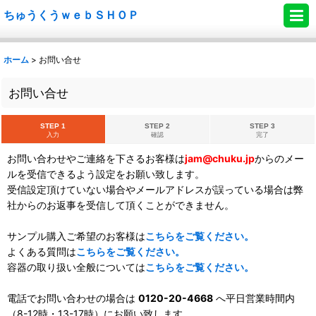
ちゅうくうｗｅｂＳＨＯＰ
ホーム
>
お問い合せ
お問い合せ
STEP 1
STEP 2
STEP 3
入力
確認
完了
お問い合わせやご連絡を下さるお客様は
jam@chuku.jp
からのメー
ルを受信できるよう設定をお願い致します。
受信設定頂けていない場合やメールアドレスが誤っている場合は弊
社からのお返事を受信して頂くことができません。
サンプル購入ご希望のお客様は
こちらをご覧ください。
よくある質問は
こちらをご覧ください。
容器の取り扱い全般については
こちらをご覧ください。
電話でお問い合わせの場合は
0120-20-4668
へ平日営業時間内
（8-12時・13-17時）にお願い致します。