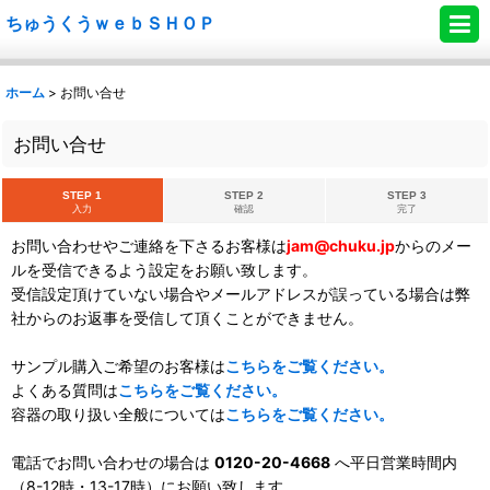
ちゅうくうｗｅｂＳＨＯＰ
ホーム
>
お問い合せ
お問い合せ
STEP 1
STEP 2
STEP 3
入力
確認
完了
お問い合わせやご連絡を下さるお客様は
jam@chuku.jp
からのメー
ルを受信できるよう設定をお願い致します。
受信設定頂けていない場合やメールアドレスが誤っている場合は弊
社からのお返事を受信して頂くことができません。
サンプル購入ご希望のお客様は
こちらをご覧ください。
よくある質問は
こちらをご覧ください。
容器の取り扱い全般については
こちらをご覧ください。
電話でお問い合わせの場合は
0120-20-4668
へ平日営業時間内
（8-12時・13-17時）にお願い致します。