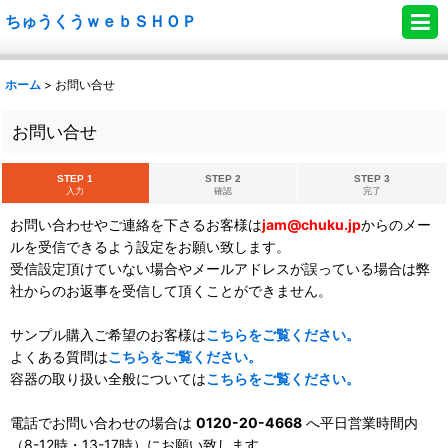
ちゅうくうｗｅｂＳＨＯＰ
ホーム
>
お問い合せ
お問い合せ
STEP 1
STEP 2
STEP 3
入力
確認
完了
お問い合わせやご連絡を下さるお客様は
jam@chuku.jp
からのメー
ルを受信できるよう設定をお願い致します。
受信設定頂けていない場合やメールアドレスが誤っている場合は弊
社からのお返事を受信して頂くことができません。
サンプル購入ご希望のお客様は
こちらをご覧ください。
よくある質問は
こちらをご覧ください。
容器の取り扱い全般については
こちらをご覧ください。
電話でお問い合わせの場合は
0120-20-4668
へ平日営業時間内
（8-12時・13-17時）にお願い致します。