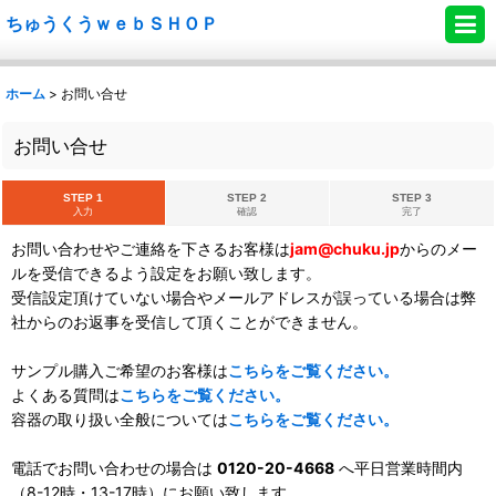
ちゅうくうｗｅｂＳＨＯＰ
ホーム
>
お問い合せ
お問い合せ
STEP 1
STEP 2
STEP 3
入力
確認
完了
お問い合わせやご連絡を下さるお客様は
jam@chuku.jp
からのメー
ルを受信できるよう設定をお願い致します。
受信設定頂けていない場合やメールアドレスが誤っている場合は弊
社からのお返事を受信して頂くことができません。
サンプル購入ご希望のお客様は
こちらをご覧ください。
よくある質問は
こちらをご覧ください。
容器の取り扱い全般については
こちらをご覧ください。
電話でお問い合わせの場合は
0120-20-4668
へ平日営業時間内
（8-12時・13-17時）にお願い致します。