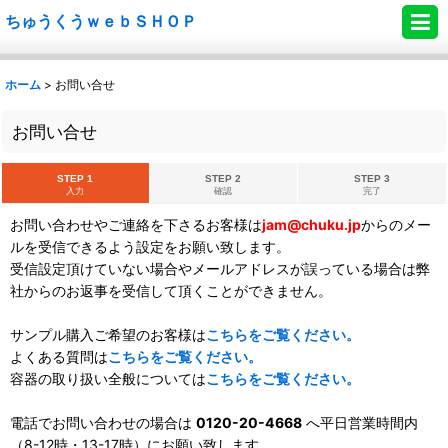
ちゅうくうｗｅｂＳＨＯＰ
ホーム
>
お問い合せ
お問い合せ
STEP 1
STEP 2
STEP 3
入力
確認
完了
お問い合わせやご連絡を下さるお客様は
jam@chuku.jp
からのメー
ルを受信できるよう設定をお願い致します。
受信設定頂けていない場合やメールアドレスが誤っている場合は弊
社からのお返事を受信して頂くことができません。
サンプル購入ご希望のお客様は
こちらをご覧ください。
よくある質問は
こちらをご覧ください。
容器の取り扱い全般については
こちらをご覧ください。
電話でお問い合わせの場合は
0120-20-4668
へ平日営業時間内
（8-12時・13-17時）にお願い致します。