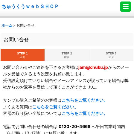
ちゅうくうｗｅｂＳＨＯＰ
ホーム
>
お問い合せ
お問い合せ
STEP 1
STEP 2
STEP 3
入力
確認
完了
お問い合わせやご連絡を下さるお客様は
jam@chuku.jp
からのメー
ルを受信できるよう設定をお願い致します。
受信設定頂けていない場合やメールアドレスが誤っている場合は弊
社からのお返事を受信して頂くことができません。
サンプル購入ご希望のお客様は
こちらをご覧ください。
よくある質問は
こちらをご覧ください。
容器の取り扱い全般については
こちらをご覧ください。
電話でお問い合わせの場合は
0120-20-4668
へ平日営業時間内
（8-12時・13-17時）にお願い致します。