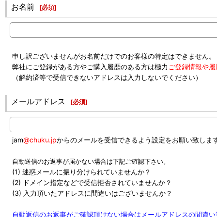
お名前
[
必須
]
申し訳ございませんがお名前だけでのお客様の特定はできません。
弊社にご登録がある方やご購入履歴のある方は極力
ご登録情報や履
（解約済等で受信できないアドレスは入力しないでください）
メールアドレス
[
必須
]
jam
@chuku.jp
からのメールを受信できるよう設定をお願い致しま
自動送信のお返事が届かない場合は下記ご確認下さい。
(1) 迷惑メールに振り分けられていませんか？
(2) ドメイン指定などで受信拒否されていませんか？
(3) 入力頂いたアドレスに間違いはございませんか？
自動返信のお返事がご確認頂けない場合はメールアドレスの間違い