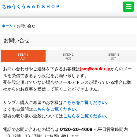
ちゅうくうｗｅｂＳＨＯＰ
ホーム
>
お問い合せ
お問い合せ
STEP 1
STEP 2
STEP 3
入力
確認
完了
お問い合わせやご連絡を下さるお客様は
jam@chuku.jp
からのメー
ルを受信できるよう設定をお願い致します。
受信設定頂けていない場合やメールアドレスが誤っている場合は弊
社からのお返事を受信して頂くことができません。
サンプル購入ご希望のお客様は
こちらをご覧ください。
よくある質問は
こちらをご覧ください。
容器の取り扱い全般については
こちらをご覧ください。
電話でお問い合わせの場合は
0120-20-4668
へ平日営業時間内
（8-12時・13-17時）にお願い致します。