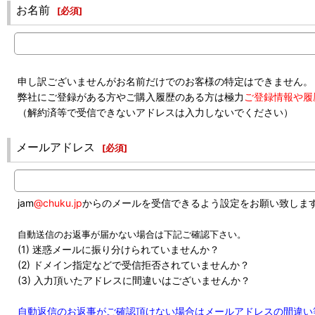
お名前
[
必須
]
申し訳ございませんがお名前だけでのお客様の特定はできません。
弊社にご登録がある方やご購入履歴のある方は極力
ご登録情報や履
（解約済等で受信できないアドレスは入力しないでください）
メールアドレス
[
必須
]
jam
@chuku.jp
からのメールを受信できるよう設定をお願い致しま
自動送信のお返事が届かない場合は下記ご確認下さい。
(1) 迷惑メールに振り分けられていませんか？
(2) ドメイン指定などで受信拒否されていませんか？
(3) 入力頂いたアドレスに間違いはございませんか？
自動返信のお返事がご確認頂けない場合はメールアドレスの間違い