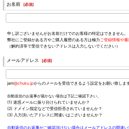
お名前
[
必須
]
申し訳ございませんがお名前だけでのお客様の特定はできません。
弊社にご登録がある方やご購入履歴のある方は極力
ご登録情報や履
（解約済等で受信できないアドレスは入力しないでください）
メールアドレス
[
必須
]
jam
@chuku.jp
からのメールを受信できるよう設定をお願い致しま
自動送信のお返事が届かない場合は下記ご確認下さい。
(1) 迷惑メールに振り分けられていませんか？
(2) ドメイン指定などで受信拒否されていませんか？
(3) 入力頂いたアドレスに間違いはございませんか？
自動返信のお返事がご確認頂けない場合はメールアドレスの間違い