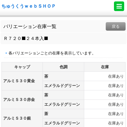
ちゅうくうｗｅｂＳＨＯＰ
バリエーション在庫一覧
戻る
Ｒ７２０■２４本入■
各バリエーションごとの在庫を表示しています。
キャップ
色調
在庫
茶
在庫あり
アルミＳ３０黄金
エメラルドグリーン
在庫あり
茶
在庫あり
アルミＳ３０赤金
エメラルドグリーン
在庫あり
茶
在庫あり
アルミＳ３０銀
エメラルドグリーン
在庫あり