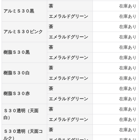
茶
在庫あり
アルミＳ３０黒
エメラルドグリーン
在庫あり
茶
在庫あり
アルミＳ３０ピンク
エメラルドグリーン
在庫あり
茶
在庫あり
樹脂Ｓ３０黒
エメラルドグリーン
在庫あり
茶
在庫あり
樹脂Ｓ３０白
エメラルドグリーン
在庫あり
茶
在庫あり
樹脂Ｓ３０赤
エメラルドグリーン
在庫あり
茶
在庫あり
Ｓ３０透明（天面
白）
エメラルドグリーン
在庫あり
茶
在庫あり
Ｓ３０透明（天面コ
ルク）
エメラルドグリーン
在庫あり