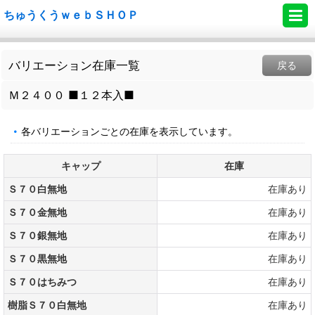
ちゅうくうｗｅｂＳＨＯＰ
バリエーション在庫一覧
戻る
Ｍ２４００ ■１２本入■
各バリエーションごとの在庫を表示しています。
キャップ
在庫
Ｓ７０白無地
在庫あり
Ｓ７０金無地
在庫あり
Ｓ７０銀無地
在庫あり
Ｓ７０黒無地
在庫あり
Ｓ７０はちみつ
在庫あり
樹脂Ｓ７０白無地
在庫あり