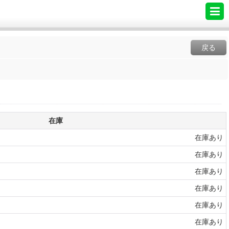
戻る
在庫
在庫あり
在庫あり
在庫あり
在庫あり
在庫あり
在庫あり