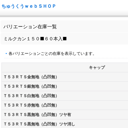
ちゅうくうｗｅｂＳＨＯＰ
バリエーション在庫一覧
ミルクカン１５０■６０本入■
各バリエーションごとの在庫を表示しています。
キャップ
Ｔ５３ＲＴＳ金無地（凸凹無）
Ｔ５３ＲＴＳ銀無地（凸凹無）
Ｔ５３ＲＴＳ白無地（凸凹無）
Ｔ５３ＲＴＳ赤無地（凸凹無）
Ｔ５３ＲＴＳ黒無地（凸凹無）ツヤ有
Ｔ５３ＲＴＳ黒無地（凸凹無）ツヤ消し