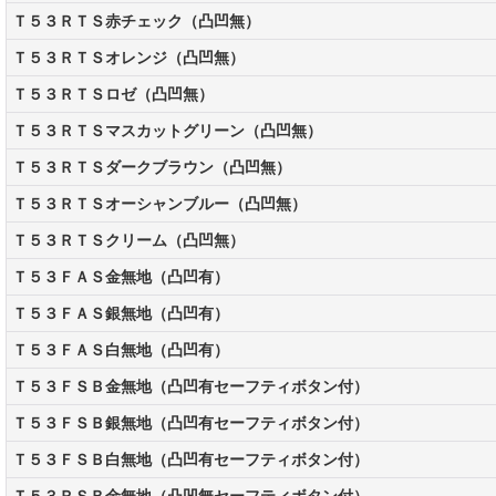
Ｔ５３ＲＴＳ赤チェック（凸凹無）
Ｔ５３ＲＴＳオレンジ（凸凹無）
Ｔ５３ＲＴＳロゼ（凸凹無）
Ｔ５３ＲＴＳマスカットグリーン（凸凹無）
Ｔ５３ＲＴＳダークブラウン（凸凹無）
Ｔ５３ＲＴＳオーシャンブルー（凸凹無）
Ｔ５３ＲＴＳクリーム（凸凹無）
Ｔ５３ＦＡＳ金無地（凸凹有）
Ｔ５３ＦＡＳ銀無地（凸凹有）
Ｔ５３ＦＡＳ白無地（凸凹有）
Ｔ５３ＦＳＢ金無地（凸凹有セーフティボタン付）
Ｔ５３ＦＳＢ銀無地（凸凹有セーフティボタン付）
Ｔ５３ＦＳＢ白無地（凸凹有セーフティボタン付）
Ｔ５３ＲＳＢ金無地（凸凹無セーフティボタン付）