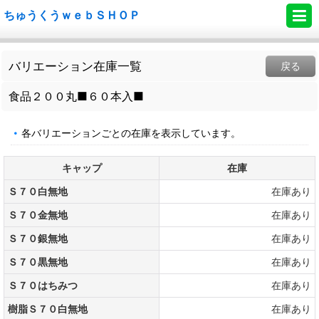
ちゅうくうｗｅｂＳＨＯＰ
バリエーション在庫一覧
戻る
食品２００丸■６０本入■
各バリエーションごとの在庫を表示しています。
キャップ
在庫
Ｓ７０白無地
在庫あり
Ｓ７０金無地
在庫あり
Ｓ７０銀無地
在庫あり
Ｓ７０黒無地
在庫あり
Ｓ７０はちみつ
在庫あり
樹脂Ｓ７０白無地
在庫あり