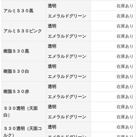
透明
在庫あり
アルミＳ３０黒
エメラルドグリーン
在庫あり
透明
在庫あり
アルミＳ３０ピンク
エメラルドグリーン
在庫あり
透明
在庫あり
樹脂Ｓ３０黒
エメラルドグリーン
在庫あり
透明
在庫あり
樹脂Ｓ３０白
エメラルドグリーン
在庫あり
透明
在庫あり
樹脂Ｓ３０赤
エメラルドグリーン
在庫あり
透明
在庫あり
Ｓ３０透明（天面
白）
エメラルドグリーン
在庫あり
透明
在庫あり
Ｓ３０透明（天面コ
ルク）
エメラルドグリーン
在庫あり