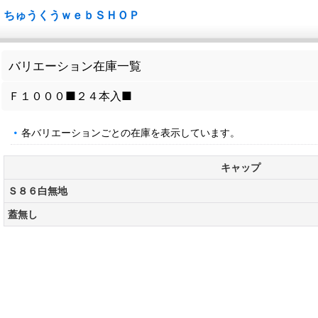
ちゅうくうｗｅｂＳＨＯＰ
バリエーション在庫一覧
Ｆ１０００■２４本入■
各バリエーションごとの在庫を表示しています。
キャップ
Ｓ８６白無地
蓋無し