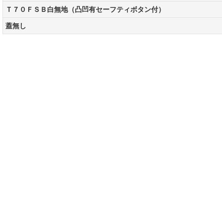
Ｔ７０ＦＳＢ白無地（凸凹有セーフティボタン付）
蓋無し