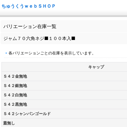
ちゅうくうｗｅｂＳＨＯＰ
バリエーション在庫一覧
ジャム７０六角ネジ■１００本入■
各バリエーションごとの在庫を表示しています。
キャップ
Ｓ４２金無地
Ｓ４２銀無地
Ｓ４２白無地
Ｓ４２黒無地
Ｓ４２シャンパンゴールド
蓋無し