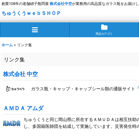
創業108年の老舗硝子瓶問屋
株式会社
中空
が業務用の高品質なガラス瓶をお届けし
ちゅうくうｗｅｂＳＨＯＰ
商品カテゴリ
ホーム
>
リンク集
リンク集
株式会社 中空
ガラス瓶・キャップ・キャップシール類の通販サイト
ＡＭＤＡ アムダ
ちゅうくうと同じ岡山県に所在するＡＭＵＤＡは相互扶助
し、多国籍医師団を結成して実施しています。災害発生時