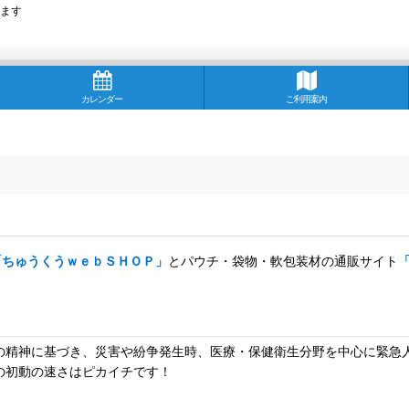
ます
カレンダー
ご利用案内
「ちゅうくうｗｅｂＳＨＯＰ」
とパウチ・袋物・軟包装材の通販サイト
の精神に基づき、災害や紛争発生時、医療・保健衛生分野を中心に緊急人
の初動の速さはピカイチです！