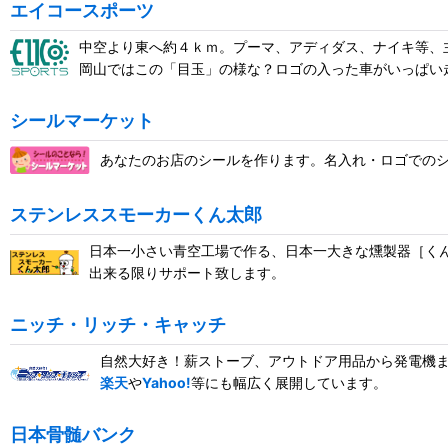
エイコースポーツ
中空より東へ約４ｋｍ。プーマ、アディダス、ナイキ等、
岡山ではこの「目玉」の様な？ロゴの入った車がいっぱい
シールマーケット
あなたのお店のシールを作ります。名入れ・ロゴでの
ステンレススモーカーくん太郎
日本一小さい青空工場で作る、日本一大きな燻製器［く
出来る限りサポート致します。
ニッチ・リッチ・キャッチ
自然大好き！薪ストーブ、アウトドア用品から発電機
楽天
や
Yahoo!
等にも幅広く展開しています。
日本骨髄バンク