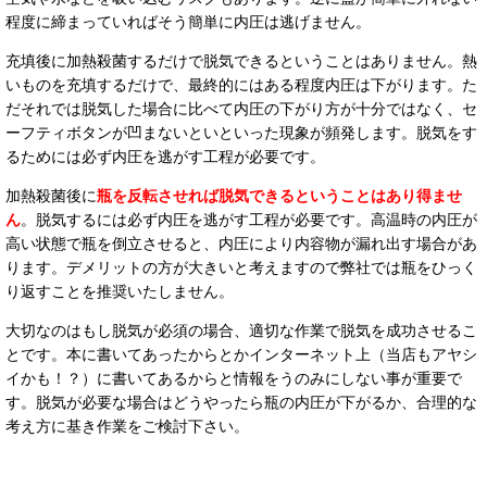
程度に締まっていればそう簡単に内圧は逃げません。
充填後に加熱殺菌するだけで脱気できる
ということはありません。熱
いものを充填するだけで、最終的にはある程度内圧は下がります。た
だそれでは脱気した場合に比べて内圧の下がり方が十分ではなく、セ
ーフティボタンが凹まないといといった現象が頻発します。脱気をす
るためには必ず内圧を逃がす工程が必要です。
加熱殺菌後に
瓶を反転させれば脱気できるということはあり得ませ
ん
。脱気するには必ず内圧を逃がす工程が必要です。高温時の内圧が
高い状態で瓶を倒立させると、内圧により内容物が漏れ出す場合があ
ります。デメリットの方が大きいと考えますので弊社では瓶をひっく
り返すことを推奨いたしません。
大切なのはもし脱気が必須の場合、適切な作業で脱気を成功させるこ
とです。本に書いてあったからとかインターネット上（当店もアヤシ
イかも！？）に書いてあるからと情報をうのみにしない事が重要で
す。脱気が必要な場合はどうやったら瓶の内圧が下がるか、合理的な
考え方に基き作業をご検討下さい。