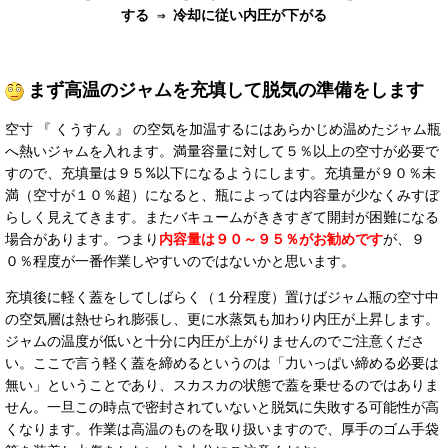
する ⇒
冷却に従い内圧が下がる
まず高温のジャムを充填して脱気の準備をします
空寸 『 くうすん 』 の空気を加温するにはあらかじめ温めたジャム瓶
へ熱いジャムを入れます。満量容量に対して５％以上の空寸が必要で
すので、充填量は９５%以下になるようにします。充填量が９０％未
満（空寸が１０％超）になると、瓶によっては内容量が少なくみすぼ
らしく見えてきます。またバキュームがききすぎて開封が困難になる
場合があります。つまり
内容量は９０～９５％がお勧めです
が、９
０％程度が一番作業しやすいのではないかと思います。
充填後に軽く蓋をしてしばらく（１分程度）置けばジャム瓶の空寸中
の空気層は熱せられ膨張し、更に水蒸気も加わり内圧が上昇します。
ジャムの温度が低いと十分に内圧が上がりませんのでご注意くださ
い。ここで言う軽く蓋を締めるというのは「力いっぱい締める必要は
無い」ということであり、スカスカの状態で蓋を乗せるのではありま
せん。一旦この時点で密封されていないと脱気に失敗する可能性が高
くなります。
作業は高温のものを取り扱いますので、厚手のゴム手袋