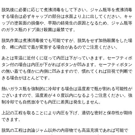
脱気後に必要に応じて煮沸消毒をして下さい。ジャム瓶等を煮沸消毒
する場合は必ずキャップの部分は水面より上に出してください。キャ
ップの塗装面の損傷や、早期の錆発生の原因となるため、ジャム瓶等
のガラス瓶のドブ漬け殺菌は厳禁です。
脱気作業は煮沸消毒後でも可能ですが、
脱気をせず加熱殺菌をした場
合、稀に内圧で蓋が変形する場合があるのでご注意ください。
あとは常温に近付くに従って内圧は下がっていきます。セーフティボ
タン付の場合は内圧が下がればボタンが凹みます。セーフティボタン
の無い蓋でも僅かに内側に凹みますので、慣れてくれば目視で判断で
きる場合がほとんどです。
熱いガラス瓶を強制的に冷却する場合は温度差で瓶が割れる可能性が
ございますので、温度差が４０度以内になるようご注意ください。強
制冷却でも自然放冷でも内圧に差異は発生しません。
上記の工程を取ることにより内圧を下げ、適切な密封と保存性が期待
できます。
脱気の工程は勿論ジャム以外の内容物でも高温充填であれば可能で