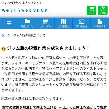
ジャムの脱気を成功させよう！
ちゅうくうｗｅｂＳＨＯＰ
カート
ご案内
商品カテゴリ
カレンダー
ご利用案内
問い合わせ
特商法表示
ホーム
>
ジャム瓶の脱気について
ジャム瓶の脱気作業を成功させましょう！
ジャム瓶の脱気とは瓶の中の空気を追い出し内圧を下げることを言い
ます。ツイストキャップのジャム瓶での充填時には内圧を下げる工程
を取ることが一般的です。特にセーフティボタン付のツイストキャッ
プを商用で使用する場合は必ず充填時に内圧を下げる工程を取らなけ
ればいけません。この内圧を下げる作業を「脱気：だっき」と呼んで
います。脱気作業はスクリューキャップの保存瓶等でも同様に行うこ
とができます。
脱気作業の基本は以下の工程となります。
空寸の空気を加温して内圧を上げる ⇒
上がった内圧を逃がして密封