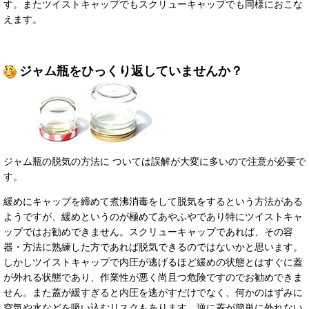
す。またツイストキャップでもスクリューキャップでも同様におこな
えます。
ジャム瓶をひっくり返していませんか？
ジャム瓶の脱気の方法
に ついては誤解が大変に多いので注意が必要で
す。
緩めにキャップを締めて煮沸消毒をして脱気をするという方法がある
ようですが、緩めというのが極めてあやふやであり特にツイストキャ
ップではお勧めできません。スクリューキャップであれば、その容
器・方法に熟練した方であれば脱気できるのではないかと思います
。
しかしツイストキャップで内圧が逃げるほど緩めの状態とはすぐに蓋
が外れる状態であり、作業性が悪く尚且つ危険ですのでお勧めできま
せん。また蓋が緩すぎると内圧を逃がすだけでなく、何かのはずみに
空気や水などを吸い込むリスクもあります。逆に蓋が簡単に外れない