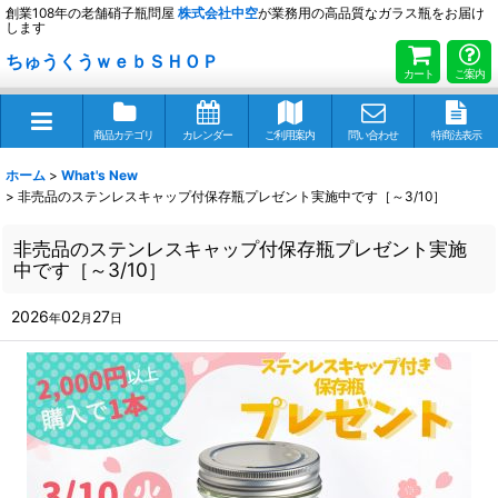
創業108年の老舗硝子瓶問屋
株式会社
中空
が業務用の高品質なガラス瓶をお届け
します
ちゅうくうｗｅｂＳＨＯＰ
カート
ご案内
商品カテゴリ
カレンダー
ご利用案内
問い合わせ
特商法表示
ホーム
>
What's New
>
非売品のステンレスキャップ付保存瓶プレゼント実施中です［～3/10］
非売品のステンレスキャップ付保存瓶プレゼント実施
中です［～3/10］
2026
02
27
年
月
日