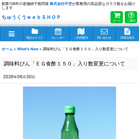
創業108年の老舗硝子瓶問屋
株式会社
中空
が業務用の高品質なガラス瓶をお届け
します
ちゅうくうｗｅｂＳＨＯＰ
カート
ご案内
商品カテゴリ
カレンダー
ご利用案内
問い合わせ
特商法表示
ホーム
>
What's New
>
調味料びん「ＥＧ食酢１５０」入り数変更について
調味料びん「ＥＧ食酢１５０」入り数変更について
2026
06
30
年
月
日