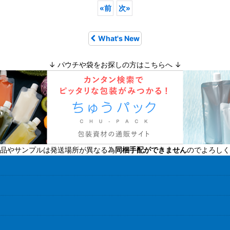
«
前
次
»
What's New
↓ パウチや袋をお探しの方はこちらへ ↓
品やサンプルは発送場所が異なる為
同梱手配ができません
のでよろしく