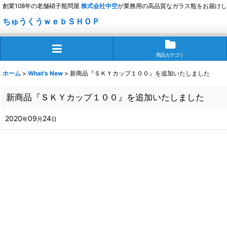
創業108年の老舗硝子瓶問屋
株式会社
中空
が業務用の高品質なガラス瓶をお届けし
ちゅうくうｗｅｂＳＨＯＰ
商品カテゴリ
ホーム
>
What's New
>
新商品『ＳＫＹカップ１００』を追加いたしました
新商品『ＳＫＹカップ１００』を追加いたしました
2020
09
24
年
月
日