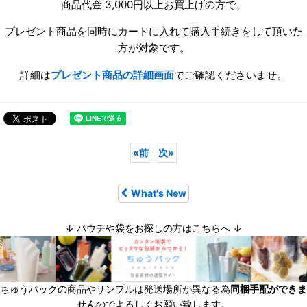
商品代金 3,000円以上お買上げの方で、
プレゼント商品を同時にカートに入れて購入手続きをして頂いた
方が対象です。
詳細は
プレゼント商品の詳細画面
でご確認くださいませ。
«
前
次
»
What's New
↓ パウチや袋をお探しの方はこちらへ ↓
ちゅうパックの商品やサンプルは発送場所が異なる為
同梱手配ができま
せん
のでよろしくお願い致します。