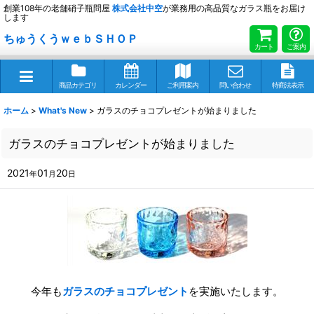
創業108年の老舗硝子瓶問屋
株式会社
中空
が業務用の高品質なガラス瓶をお届け
します
ちゅうくうｗｅｂＳＨＯＰ
カート
ご案内
商品カテゴリ
カレンダー
ご利用案内
問い合わせ
特商法表示
ホーム
>
What's New
>
ガラスのチョコプレゼントが始まりました
ガラスのチョコプレゼントが始まりました
2021
01
20
年
月
日
今年も
ガラスのチョコプレゼント
を実施いたします。