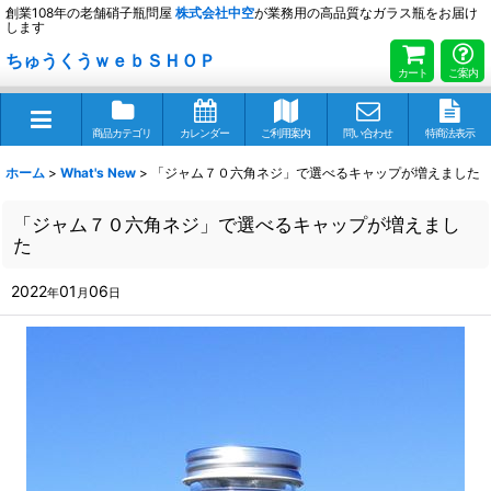
創業108年の老舗硝子瓶問屋
株式会社
中空
が業務用の高品質なガラス瓶をお届け
します
ちゅうくうｗｅｂＳＨＯＰ
カート
ご案内
商品カテゴリ
カレンダー
ご利用案内
問い合わせ
特商法表示
ホーム
>
What's New
>
「ジャム７０六角ネジ」で選べるキャップが増えました
「ジャム７０六角ネジ」で選べるキャップが増えまし
た
2022
01
06
年
月
日