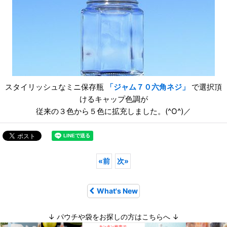
スタイリッシュなミニ保存瓶
「ジャム７０六角ネジ」
で選択頂
けるキャップ色調が
従来の３色から５色に拡充しました。(^O^)／
«
前
次
»
What's New
↓ パウチや袋をお探しの方はこちらへ ↓