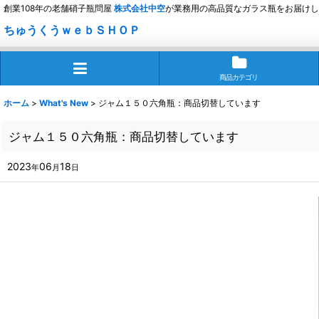
創業108年の老舗硝子瓶問屋
株式会社
中空
が業務用の高品質なガラス瓶をお届けし
ちゅうくうｗｅｂＳＨＯＰ
商品カテゴリ
ホーム
>
What's New
>
ジャム１５０六角瓶：商品切替しています
ジャム１５０六角瓶：商品切替しています
2023
06
18
年
月
日