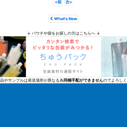
«
前
次
»
What's New
↓ パウチや袋をお探しの方はこちらへ ↓
品やサンプルは発送場所が異なる為
同梱手配ができません
のでよろしく