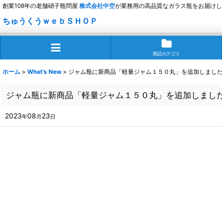
創業108年の老舗硝子瓶問屋
株式会社
中空
が業務用の高品質なガラス瓶をお届けし
ちゅうくうｗｅｂＳＨＯＰ
商品カテゴリ
ホーム
>
What's New
>
ジャム瓶に新商品「軽量ジャム１５０丸」を追加しまし
ジャム瓶に新商品「軽量ジャム１５０丸」を追加しまし
2023
08
23
年
月
日