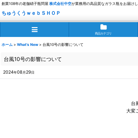
創業108年の老舗硝子瓶問屋
株式会社
中空
が業務用の高品質なガラス瓶をお届けし
ちゅうくうｗｅｂＳＨＯＰ
商品カテゴリ
ホーム
>
What's New
>
台風10号の影響について
台風10号の影響について
2024
08
29
年
月
日
台
大変