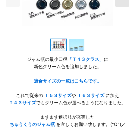
ジャム瓶の最小口径
「Ｔ４３クラス」
に
新色クリーム色を追加しました。
適合サイズの一覧はこちらです。
これで従来の
Ｔ５３サイズ
や
Ｔ６３サイズ
に加え
Ｔ４３サイズ
でもクリーム色が選べるようになりました。
ますます選択肢が充実した
ちゅうくうのジャム瓶
を宜しくお願い致します。(^O^)／