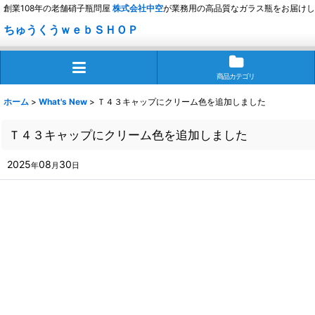
創業108年の老舗硝子瓶問屋
株式会社
中空
が業務用の高品質なガラス瓶をお届けし
ちゅうくうｗｅｂＳＨＯＰ
商品カテゴリ
ホーム
>
What's New
>
Ｔ４３キャップにクリーム色を追加しました
Ｔ４３キャップにクリーム色を追加しました
2025
08
30
年
月
日