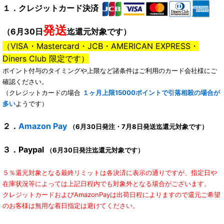
１．クレジットカード決済
発送
（6月30日
迄還元対象です）
（VISA・Mastercard・JCB・AMERICAN EXPRESS・
Diners Club 限定です）
ポイント付与のタイミングや上限など諸条件はご利用のカード会社様にご
確認ください。
（クレジットカードの場合
１ヶ月上限15000ポイントで引落相殺の場合が
多い
ようです）
２．
Amazon Pay
（6月30日発注・7月8日発送迄還元対象です）
３．Paypal
（6月30日発注迄還元対象です）
５％還元対象となる最終リミットは各決済に表示の通りですが、指定日や
在庫状況等によっては上記日程内でも対象外となる場合がございます。
クレジットカードおよびAmazonPayは出荷日程によりますので還元ご希望
のお客様は無用な着日指定は避けてください。