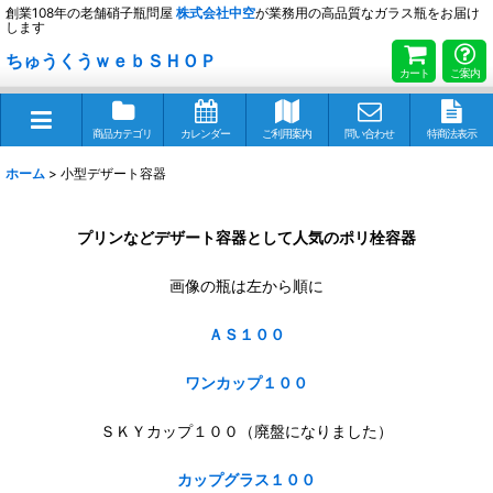
創業108年の老舗硝子瓶問屋
株式会社
中空
が業務用の高品質なガラス瓶をお届け
します
ちゅうくうｗｅｂＳＨＯＰ
カート
ご案内
商品カテゴリ
カレンダー
ご利用案内
問い合わせ
特商法表示
ホーム
>
小型デザート容器
プリンなどデザート容器として人気のポリ栓容器
画像の瓶は左から順に
ＡＳ１００
ワンカップ１００
ＳＫＹカップ１００（廃盤になりました）
カップグラス１００