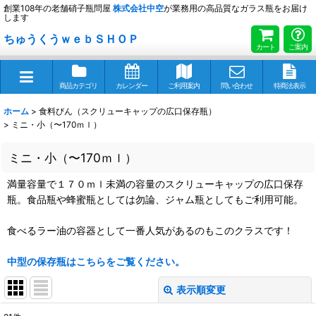
創業108年の老舗硝子瓶問屋
株式会社
中空
が業務用の高品質なガラス瓶をお届け
します
ちゅうくうｗｅｂＳＨＯＰ
カート
ご案内
商品カテゴリ
カレンダー
ご利用案内
問い合わせ
特商法表示
ホーム
>
食料びん（スクリューキャップの広口保存瓶）
>
ミニ・小（〜170ｍｌ）
ミニ・小（〜170ｍｌ）
満量容量で１７０ｍｌ未満の容量のスクリューキャップの広口保存
瓶。食品瓶や蜂蜜瓶としては勿論、ジャム瓶としてもご利用可能。
食べるラー油の容器として一番人気があるのもこのクラスです！
中型の保存瓶はこちらをご覧ください。
表示順変更
閉じる