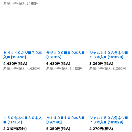
希望小売価格
:
5,160
円
ＨＮ１４０ネジ■７０本
食品１００■９０本入■
ジャム１４０六角ネジ■
入■
[
199741
]
[
161015
]
５６本入■
[
161028
]
4,480
円
(税込)
6,480
円
(税込)
3,360
円
(税込)
希望小売価格
:
4,480
円
希望小売価格
:
6,480
円
希望小売価格
:
3,360
円
１５０丸ネジ■３０本入
Ｍ１４０■１００本入■
ジャム１５０六角ネジ■
■
[
114151
]
[
197140
]
７０本入■
[
161029
]
2,310
円
(税込)
5,350
円
(税込)
4,270
円
(税込)