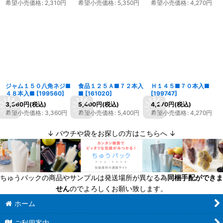
希望小売価格
:
2,310
円
希望小売価格
:
5,350
円
希望小売価格
:
4,270
円
ジャム１５０八角ネジ■
食品１２５Ａ■７２本入
Ｈ１４５■７０本入■
４８本入■
[
199560
]
■
[
161020
]
[
199747
]
3,360
円
(税込)
5,400
円
(税込)
4,270
円
(税込)
希望小売価格
:
3,360
円
希望小売価格
:
5,400
円
希望小売価格
:
4,270
円
↓ パウチや袋をお探しの方はこちらへ ↓
ちゅうパックの商品やサンプルは発送場所が異なる為
同梱手配ができま
せん
のでよろしくお願い致します。
ホーム
ご利用案内