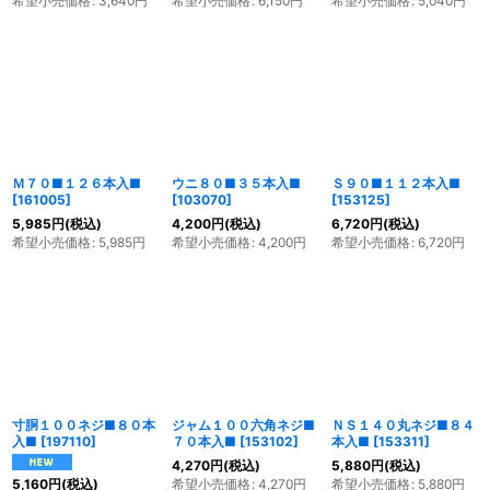
希望小売価格
:
3,640
円
希望小売価格
:
6,150
円
希望小売価格
:
5,040
円
Ｍ７０■１２６本入■
ウニ８０■３５本入■
Ｓ９０■１１２本入■
[
161005
]
[
103070
]
[
153125
]
5,985
円
(税込)
4,200
円
(税込)
6,720
円
(税込)
希望小売価格
:
5,985
円
希望小売価格
:
4,200
円
希望小売価格
:
6,720
円
寸胴１００ネジ■８０本
ジャム１００六角ネジ■
ＮＳ１４０丸ネジ■８４
入■
[
197110
]
７０本入■
[
153102
]
本入■
[
153311
]
4,270
円
(税込)
5,880
円
(税込)
希望小売価格
:
4,270
円
希望小売価格
:
5,880
円
5,160
円
(税込)