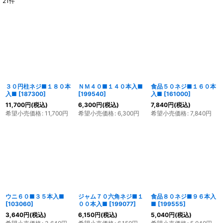
21
件
表示数
:
並び順
:
絞り込む
３０円柱ネジ■１８０本
ＮＭ４０■１４０本入■
食品５０ネジ■１６０本
入■
[
187300
]
[
199540
]
入■
[
161000
]
11,700
円
(税込)
6,300
円
(税込)
7,840
円
(税込)
希望小売価格
:
11,700
円
希望小売価格
:
6,300
円
希望小売価格
:
7,840
円
ウニ６０■３５本入■
ジャム７０六角ネジ■１
食品８０ネジ■９６本入
[
103060
]
００本入■
[
199077
]
■
[
199555
]
3,640
円
(税込)
6,150
円
(税込)
5,040
円
(税込)