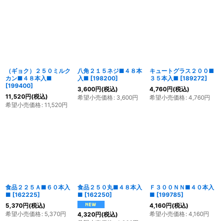
（ギョク）２５０ミルク
八角２１５ネジ■４８本
キュートグラス２００■
カン■４８本入■
入■
[
198200
]
３５本入■
[
189272
]
[
199400
]
3,600
円
(税込)
4,760
円
(税込)
11,520
円
(税込)
希望小売価格
:
3,600
円
希望小売価格
:
4,760
円
希望小売価格
:
11,520
円
食品２２５Ａ■６０本入
食品２５０丸■４８本入
Ｆ３００ＮＮ■４０本入
■
[
162225
]
■
[
162250
]
■
[
199785
]
5,370
円
(税込)
4,160
円
(税込)
希望小売価格
:
5,370
円
希望小売価格
:
4,160
円
4,320
円
(税込)