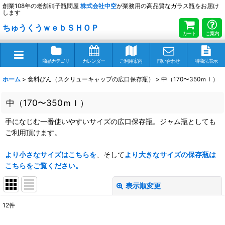
創業108年の老舗硝子瓶問屋
株式会社
中空
が業務用の高品質なガラス瓶をお届け
します
ちゅうくうｗｅｂＳＨＯＰ
カート
ご案内
商品カテゴリ
カレンダー
ご利用案内
問い合わせ
特商法表示
ホーム
>
食料びん（スクリューキャップの広口保存瓶）
>
中（170〜350ｍｌ）
中（170〜350ｍｌ）
手になじむ一番使いやすいサイズの広口保存瓶。ジャム瓶としても
ご利用頂けます。
より小さなサイズはこちらを
、そして
より大きなサイズの保存瓶は
こちらをご覧ください。
表示順変更
閉じる
12
件
表示数
: