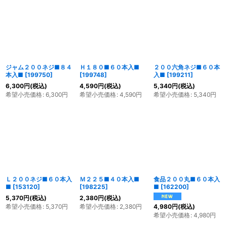
並び順
:
絞り込む
ジャム２００ネジ■８４
Ｈ１８０■６０本入■
２００六角ネジ■６０本
本入■
[
199750
]
[
199748
]
入■
[
199211
]
6,300
円
(税込)
4,590
円
(税込)
5,340
円
(税込)
希望小売価格
:
6,300
円
希望小売価格
:
4,590
円
希望小売価格
:
5,340
円
Ｌ２００ネジ■６０本入
Ｍ２２５■４０本入■
食品２００丸■６０本入
■
[
153120
]
[
198225
]
■
[
162200
]
5,370
円
(税込)
2,380
円
(税込)
希望小売価格
:
5,370
円
希望小売価格
:
2,380
円
4,980
円
(税込)
希望小売価格
:
4,980
円