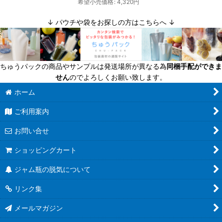
希望小売価格
:
4,320
円
↓ パウチや袋をお探しの方はこちらへ ↓
ちゅうパックの商品やサンプルは発送場所が異なる為
同梱手配ができま
せん
のでよろしくお願い致します。
ホーム
ご利用案内
お問い合せ
ショッピングカート
ジャム瓶の脱気について
リンク集
メールマガジン