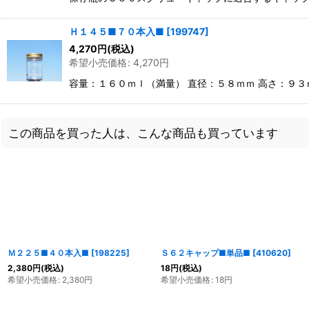
Ｈ１４５■７０本入■
[
199747
]
4,270
円
(税込)
希望小売価格
:
4,270
円
容量：１６０ｍｌ（満量） 直径：５８ｍｍ 高さ：９
この商品を買った人は、こんな商品も買っています
Ｍ２２５■４０本入■
[
198225
]
Ｓ６２キャップ■単品■
[
410620
]
2,380
円
(税込)
18
円
(税込)
希望小売価格
:
2,380
円
希望小売価格
:
18
円