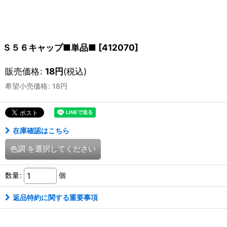
Ｓ５６キャップ■単品■
[
412070
]
販売価格
:
18
円
(税込)
希望小売価格
:
18
円
在庫確認はこちら
色調
を選択してください
数量
:
個
返品特約に関する重要事項