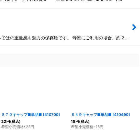
らではの重量感も魅力の保存瓶です。 蜂蜜にご利用の場合、約２…
Ｓ７０キャップ■単品■
[
410700
]
Ｓ４９キャップ■単品■
[
410490
]
22
円
(税込)
15
円
(税込)
希望小売価格
:
22
円
希望小売価格
:
15
円