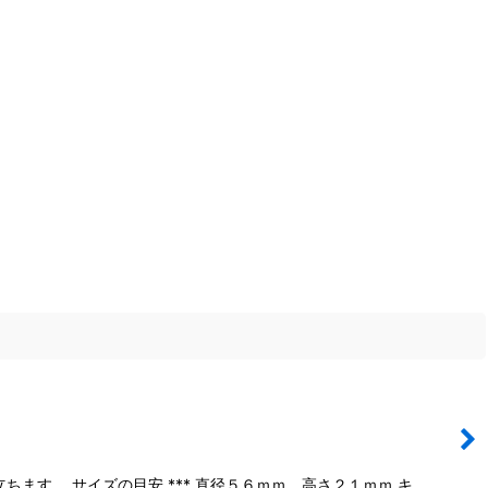
す。 サイズの目安 *** 直径５６ｍｍ、高さ２１ｍｍ キ…