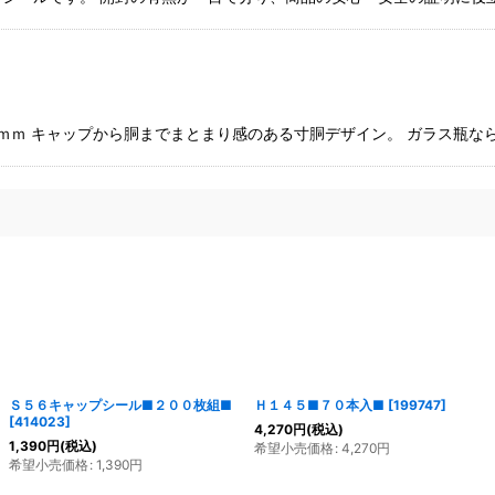
３ｍｍ キャップから胴までまとまり感のある寸胴デザイン。 ガラス瓶な
Ｓ５６キャップシール■２００枚組■
Ｈ１４５■７０本入■
[
199747
]
[
414023
]
4,270
円
(税込)
1,390
円
(税込)
希望小売価格
:
4,270
円
希望小売価格
:
1,390
円