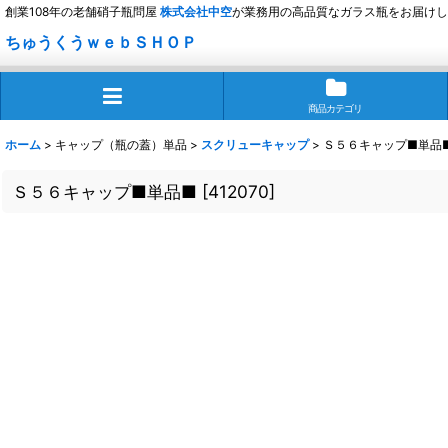
創業108年の老舗硝子瓶問屋
株式会社
中空
が業務用の高品質なガラス瓶をお届けし
ちゅうくうｗｅｂＳＨＯＰ
商品カテゴリ
ホーム
>
キャップ（瓶の蓋）単品
>
スクリューキャップ
>
Ｓ５６キャップ■単品
Ｓ５６キャップ■単品■
[
412070
]