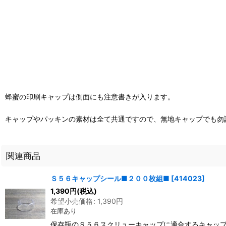
蜂蜜の印刷キャップは側面にも注意書きが入ります。
キャップやパッキンの素材は全て共通ですので、無地キャップでも勿
関連商品
Ｓ５６キャップシール■２００枚組■
[
414023
]
1,390
円
(税込)
希望小売価格
:
1,390
円
在庫あり
保存瓶のＳ５６スクリューキャップに適合するキャップシ