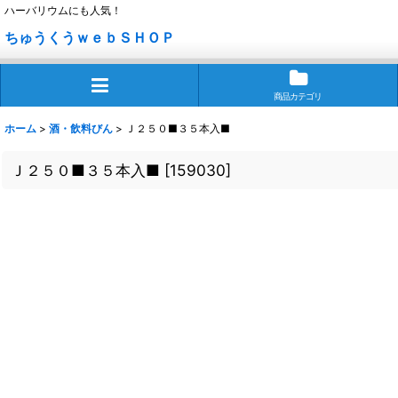
ハーバリウムにも人気！
ちゅうくうｗｅｂＳＨＯＰ
商品カテゴリ
ホーム
>
酒・飲料びん
>
Ｊ２５０■３５本入■
Ｊ２５０■３５本入■
[
159030
]