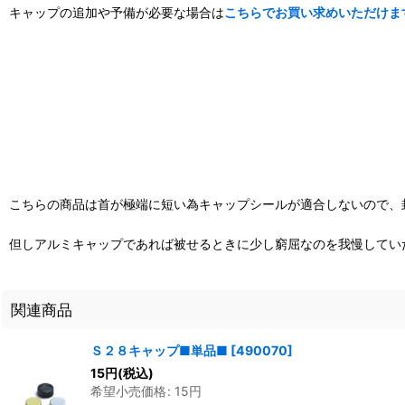
キャップの追加や予備が必要な場合は
こちらでお買い求めいただけま
こちらの商品は首が極端に短い為キャップシールが適合しないので、
但しアルミキャップであれば被せるときに少し窮屈なのを我慢してい
関連商品
Ｓ２８キャップ■単品■
[
490070
]
15
円
(税込)
希望小売価格
:
15
円