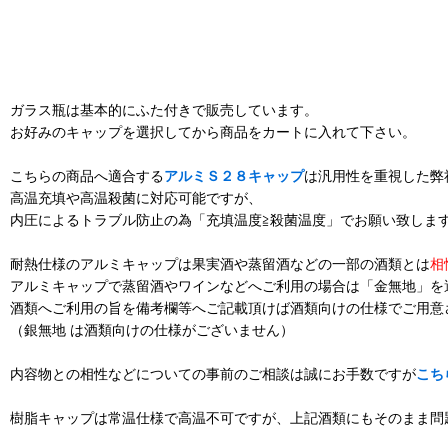
ガラス瓶は基本的にふた付きで販売しています。
お好みのキャップを選択してから商品をカートに入れて下さい。
こちらの商品へ適合する
アルミＳ２８キャップ
は汎用性を重視した弊
高温充填や高温殺菌に対応可能ですが、
内圧によるトラブル防止の為「充填温度≧殺菌温度」でお願い致しま
耐熱仕様のアルミキャップは果実酒や蒸留酒などの一部の酒類とは
相
アルミキャップで蒸留酒やワインなどへご利用の場合は「金無地」を
酒類へご利用の旨を備考欄等へご記載頂けば酒類向けの仕様でご用意
（銀無地 は酒類向けの仕様がございません）
内容物との相性などについての事前のご相談は誠にお手数ですが
こち
樹脂キャップは常温仕様で高温不可ですが、上記酒類にもそのまま問