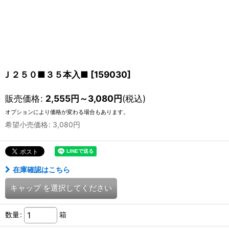
Ｊ２５０■３５本入■
[
159030
]
販売価格
:
2,555
円
～3,080
円
(税込)
オプションにより価格が変わる場合もあります。
希望小売価格
:
3,080
円
在庫確認はこちら
キャップ
を選択してください
数量
:
箱