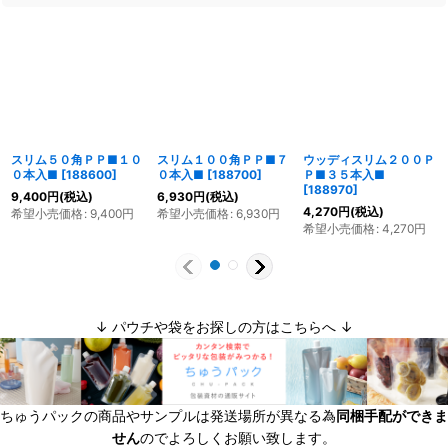
スリム５０角ＰＰ■１０
スリム１００角ＰＰ■７
ウッディスリム２００Ｐ
０本入■
[
188600
]
０本入■
[
188700
]
Ｐ■３５本入■
[
188970
]
9,400
円
(税込)
6,930
円
(税込)
4,270
円
(税込)
希望小売価格
:
9,400
円
希望小売価格
:
6,930
円
希望小売価格
:
4,270
円
↓ パウチや袋をお探しの方はこちらへ ↓
ちゅうパックの商品やサンプルは発送場所が異なる為
同梱手配ができま
せん
のでよろしくお願い致します。