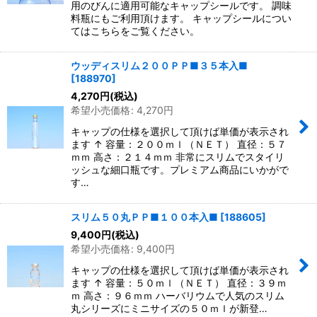
用のびんに適用可能なキャップシールです。 調味
料瓶にもご利用頂けます。 キャップシールについ
てはこちらをご覧ください。
ウッディスリム２００ＰＰ■３５本入■
[
188970
]
4,270
円
(税込)
希望小売価格
:
4,270
円
キャップの仕様を選択して頂けば単価が表示され
ます ↑ 容量：２００ｍｌ（ＮＥＴ） 直径：５７
ｍｍ 高さ：２１４ｍｍ 非常にスリムでスタイリ
ッシュな細口瓶です。プレミアム商品にいかがで
す…
スリム５０丸ＰＰ■１００本入■
[
188605
]
9,400
円
(税込)
希望小売価格
:
9,400
円
キャップの仕様を選択して頂けば単価が表示され
ます ↑ 容量：５０ｍｌ（ＮＥＴ） 直径：３９ｍ
ｍ 高さ：９６ｍｍ ハーバリウムで人気のスリム
丸シリーズにミニサイズの５０ｍｌが新登…