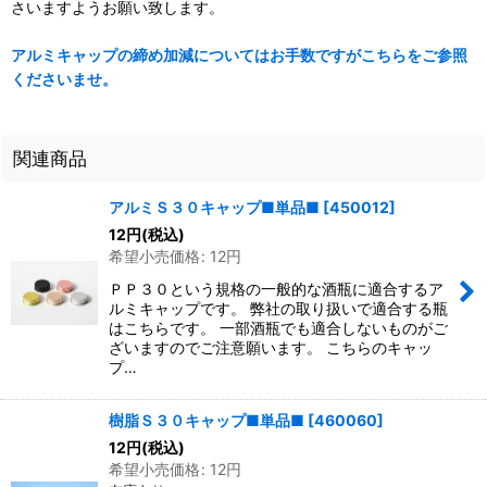
さいますようお願い致します。
アルミキャップの締め加減についてはお手数ですがこちらをご参照
くださいませ。
関連商品
アルミＳ３０キャップ■単品■
[
450012
]
12
円
(税込)
希望小売価格
:
12
円
ＰＰ３０という規格の一般的な酒瓶に適合するア
ルミキャップです。 弊社の取り扱いで適合する瓶
はこちらです。 一部酒瓶でも適合しないものがご
ざいますのでご注意願います。 こちらのキャッ
プ…
樹脂Ｓ３０キャップ■単品■
[
460060
]
12
円
(税込)
希望小売価格
:
12
円