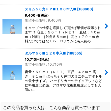
スリム５０角ＰＰ■１００本入■
[
188600
]
9,400
円
(税込)
希望小売価格
:
9,400
円
キャップの仕様を選択して頂けば単価が表示され
ます ↑ 容量：５０ｍｌ（ＮＥＴ） 直径：４０ｍ
ｍ（対面）［対角５５ｍｍ］ 高さ：７９ｍｍ 飲
料だけでではなくハーバリウムにも人気の…
ダルマ５０■１２６本入■
[
188555
]
10,710
円
(税込)
希望小売価格
:
10,710
円
容量：５０ｍｌ（ＮＥＴ） 直径：４２ｍｍ 高
さ：８１ｍｍ ぽっちゃり体型のミニチュアボトル
の最小サイズ。 ハードリカーのテイクアウトなど
飲料用途は勿論、アロマや化粧瓶用途としても人
気の…
この商品を買った人は、こんな商品も買っています