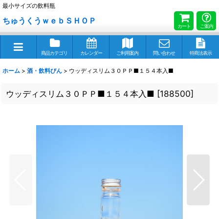
最小サイズの飲料瓶
ちゅうくうｗｅｂＳＨＯＰ
カート
ご案内
商品カテゴリ
カレンダー
ご利用案内
問い合わせ
特商法表示
ホーム
>
酒・飲料びん
>
ウッディスリム３０ＰＰ■１５４本入■
ウッディスリム３０ＰＰ■１５４本入■
[
188500
]